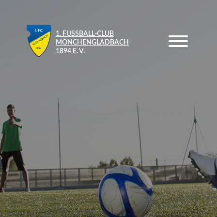
1. FUSSBALL-CLUB M
ÖNCHENGLADBACH 1
894 E. V.