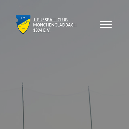
1. FUSSBALL-CLUB M
ÖNCHENGLADBACH 1
894 E. V.