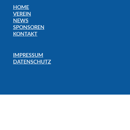
HOME
VEREIN
NEWS
SPONSOREN
KONTAKT
IMPRESSUM
DATENSCHUTZ
Wir
verwenden
auf
unserer
Website