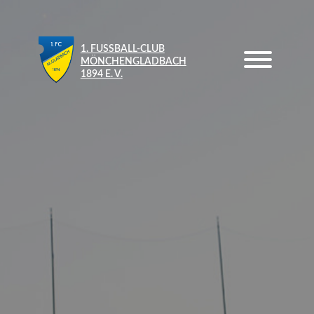
1. FUSSBALL-CLUB M
ÖNCHENGLADBACH 1
894 E. V.