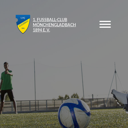
1. FUSSBALL-CLUB M
ÖNCHENGLADBACH 1
894 E. V.