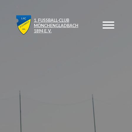
1. FUSSBALL-CLUB M
ÖNCHENGLADBACH 1
894 E. V.